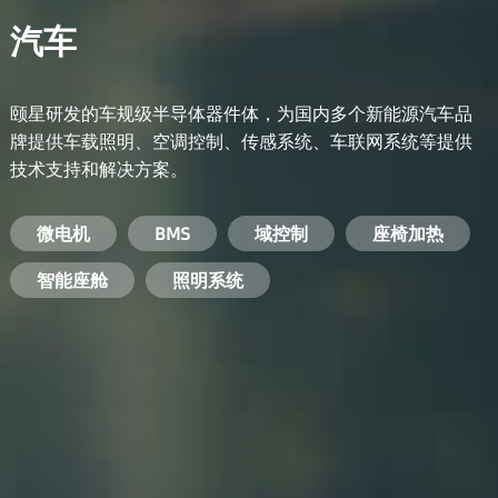
汽车
颐星研发的车规级半导体器件体，为国内多个新能源汽车品
牌提供车载照明、空调控制、传感系统、车联网系统等提供
技术支持和解决方案。
备用电源系统
能量转换系统
微电机
工业电焊机
开关电源
电脑
智能农业
手机
BMS
手机充电器
智能医疗
变频器
基站
域控制
电机驱动
智能交通
服务器电源
机顶盒
座椅加热
电池管理系统
储能逆变器
智能座舱
安防摄像头
PC电源
智能家居
照明系统