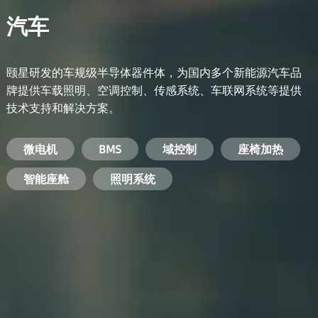
汽车
颐星研发的车规级半导体器件体，为国内多个新能源汽车品
牌提供车载照明、空调控制、传感系统、车联网系统等提供
技术支持和解决方案。
备用电源系统
能量转换系统
微电机
工业电焊机
开关电源
电脑
智能农业
手机
BMS
手机充电器
智能医疗
变频器
基站
域控制
电机驱动
智能交通
服务器电源
机顶盒
座椅加热
电池管理系统
储能逆变器
智能座舱
安防摄像头
PC电源
智能家居
照明系统