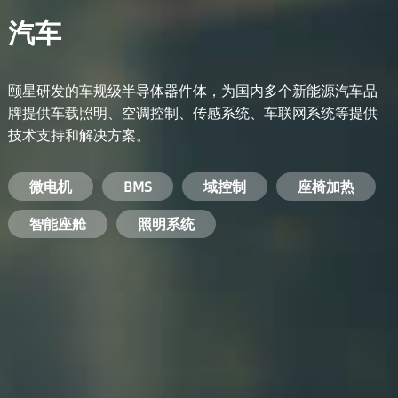
汽车
颐星研发的车规级半导体器件体，为国内多个新能源汽车品
牌提供车载照明、空调控制、传感系统、车联网系统等提供
技术支持和解决方案。
备用电源系统
能量转换系统
微电机
工业电焊机
开关电源
电脑
智能农业
手机
BMS
手机充电器
智能医疗
变频器
基站
域控制
电机驱动
智能交通
服务器电源
机顶盒
座椅加热
电池管理系统
储能逆变器
智能座舱
安防摄像头
PC电源
智能家居
照明系统