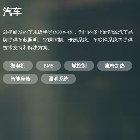
汽车
颐星研发的车规级半导体器件体，为国内多个新能源汽车品
牌提供车载照明、空调控制、传感系统、车联网系统等提供
技术支持和解决方案。
备用电源系统
能量转换系统
微电机
工业电焊机
开关电源
电脑
智能农业
手机
BMS
手机充电器
智能医疗
变频器
基站
域控制
电机驱动
智能交通
服务器电源
机顶盒
座椅加热
电池管理系统
储能逆变器
智能座舱
安防摄像头
PC电源
智能家居
照明系统