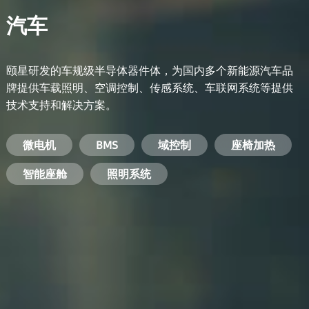
汽车
颐星研发的车规级半导体器件体，为国内多个新能源汽车品
牌提供车载照明、空调控制、传感系统、车联网系统等提供
技术支持和解决方案。
备用电源系统
能量转换系统
微电机
工业电焊机
开关电源
电脑
智能农业
手机
BMS
手机充电器
智能医疗
变频器
基站
域控制
电机驱动
智能交通
服务器电源
机顶盒
座椅加热
电池管理系统
储能逆变器
智能座舱
安防摄像头
PC电源
智能家居
照明系统