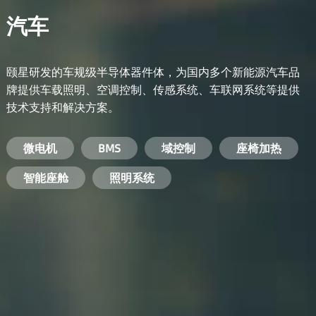
汽车
颐星研发的车规级半导体器件体，为国内多个新能源汽车品
牌提供车载照明、空调控制、传感系统、车联网系统等提供
技术支持和解决方案。
备用电源系统
能量转换系统
微电机
工业电焊机
开关电源
电脑
智能农业
手机
BMS
手机充电器
智能医疗
变频器
基站
域控制
电机驱动
智能交通
服务器电源
机顶盒
座椅加热
电池管理系统
储能逆变器
智能座舱
安防摄像头
PC电源
智能家居
照明系统