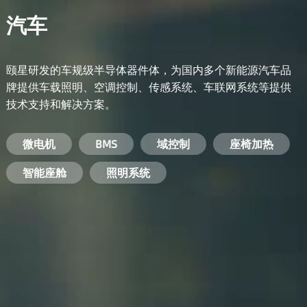
汽车
颐星研发的车规级半导体器件体，为国内多个新能源汽车品
牌提供车载照明、空调控制、传感系统、车联网系统等提供
技术支持和解决方案。
备用电源系统
能量转换系统
微电机
工业电焊机
开关电源
电脑
智能农业
手机
BMS
手机充电器
智能医疗
变频器
基站
域控制
电机驱动
智能交通
服务器电源
机顶盒
座椅加热
电池管理系统
储能逆变器
智能座舱
安防摄像头
PC电源
智能家居
照明系统