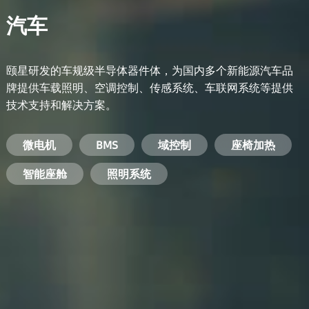
汽车
颐星研发的车规级半导体器件体，为国内多个新能源汽车品
牌提供车载照明、空调控制、传感系统、车联网系统等提供
技术支持和解决方案。
备用电源系统
能量转换系统
微电机
工业电焊机
开关电源
电脑
智能农业
手机
BMS
手机充电器
智能医疗
变频器
基站
域控制
电机驱动
智能交通
服务器电源
机顶盒
座椅加热
电池管理系统
储能逆变器
智能座舱
安防摄像头
PC电源
智能家居
照明系统