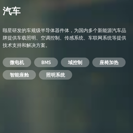
汽车
颐星研发的车规级半导体器件体，为国内多个新能源汽车品
牌提供车载照明、空调控制、传感系统、车联网系统等提供
技术支持和解决方案。
备用电源系统
能量转换系统
微电机
工业电焊机
开关电源
电脑
智能农业
手机
BMS
手机充电器
智能医疗
变频器
基站
域控制
电机驱动
智能交通
服务器电源
机顶盒
座椅加热
电池管理系统
储能逆变器
智能座舱
安防摄像头
PC电源
智能家居
照明系统