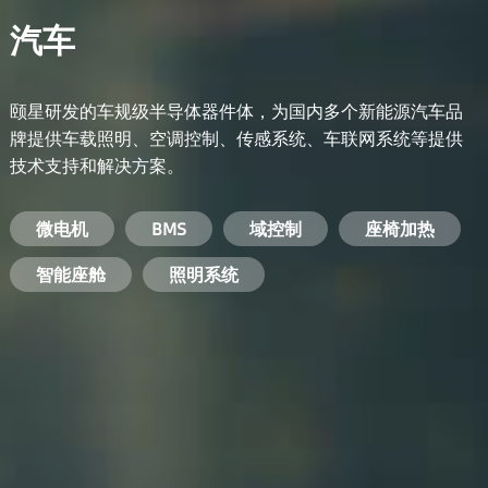
汽车
颐星研发的车规级半导体器件体，为国内多个新能源汽车品
牌提供车载照明、空调控制、传感系统、车联网系统等提供
技术支持和解决方案。
备用电源系统
能量转换系统
微电机
工业电焊机
开关电源
电脑
智能农业
手机
BMS
手机充电器
智能医疗
变频器
基站
域控制
电机驱动
智能交通
服务器电源
机顶盒
座椅加热
电池管理系统
储能逆变器
智能座舱
安防摄像头
PC电源
智能家居
照明系统