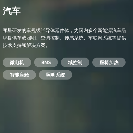
汽车
颐星研发的车规级半导体器件体，为国内多个新能源汽车品
牌提供车载照明、空调控制、传感系统、车联网系统等提供
技术支持和解决方案。
备用电源系统
能量转换系统
微电机
工业电焊机
开关电源
电脑
智能农业
手机
BMS
手机充电器
智能医疗
变频器
基站
域控制
电机驱动
智能交通
服务器电源
机顶盒
座椅加热
电池管理系统
储能逆变器
智能座舱
安防摄像头
PC电源
智能家居
照明系统