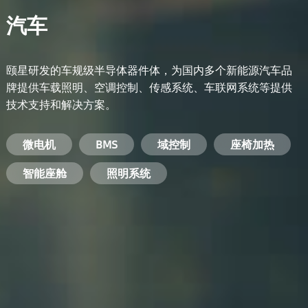
汽车
颐星研发的车规级半导体器件体，为国内多个新能源汽车品
牌提供车载照明、空调控制、传感系统、车联网系统等提供
技术支持和解决方案。
备用电源系统
能量转换系统
微电机
工业电焊机
开关电源
电脑
智能农业
手机
BMS
手机充电器
智能医疗
变频器
基站
域控制
电机驱动
智能交通
服务器电源
机顶盒
座椅加热
电池管理系统
储能逆变器
智能座舱
安防摄像头
PC电源
智能家居
照明系统