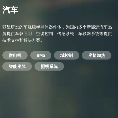
汽车
颐星研发的车规级半导体器件体，为国内多个新能源汽车品
牌提供车载照明、空调控制、传感系统、车联网系统等提供
技术支持和解决方案。
备用电源系统
能量转换系统
微电机
工业电焊机
开关电源
电脑
智能农业
手机
BMS
手机充电器
智能医疗
变频器
基站
域控制
电机驱动
智能交通
服务器电源
机顶盒
座椅加热
电池管理系统
储能逆变器
智能座舱
安防摄像头
PC电源
智能家居
照明系统