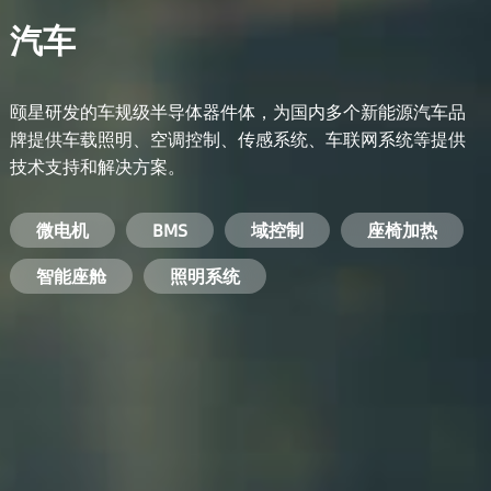
汽车
颐星研发的车规级半导体器件体，为国内多个新能源汽车品
牌提供车载照明、空调控制、传感系统、车联网系统等提供
技术支持和解决方案。
备用电源系统
能量转换系统
微电机
工业电焊机
开关电源
电脑
智能农业
手机
BMS
手机充电器
智能医疗
变频器
基站
域控制
电机驱动
智能交通
服务器电源
机顶盒
座椅加热
电池管理系统
储能逆变器
智能座舱
安防摄像头
PC电源
智能家居
照明系统