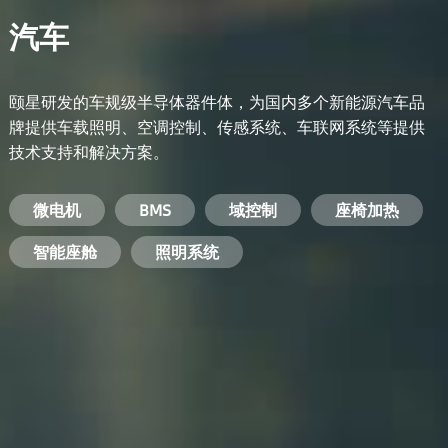
汽车
颐星研发的车规级半导体器件体，为国内多个新能源汽车品
牌提供车载照明、空调控制、传感系统、车联网系统等提供
技术支持和解决方案。
备用电源系统
能量转换系统
微电机
工业电焊机
开关电源
电脑
智能农业
手机
BMS
手机充电器
智能医疗
变频器
基站
域控制
电机驱动
智能交通
服务器电源
机顶盒
座椅加热
电池管理系统
储能逆变器
智能座舱
安防摄像头
PC电源
智能家居
照明系统