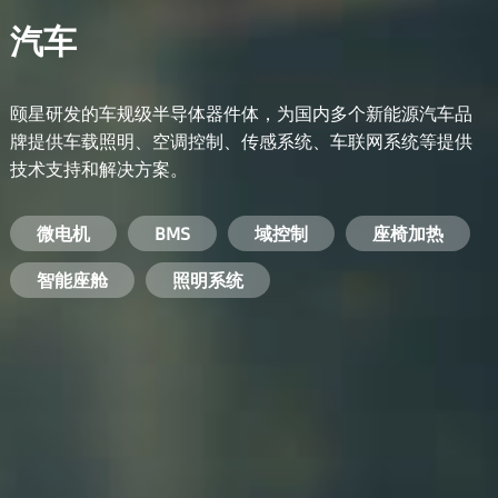
汽车
颐星研发的车规级半导体器件体，为国内多个新能源汽车品
牌提供车载照明、空调控制、传感系统、车联网系统等提供
技术支持和解决方案。
备用电源系统
能量转换系统
微电机
工业电焊机
开关电源
电脑
智能农业
手机
BMS
手机充电器
智能医疗
变频器
基站
域控制
电机驱动
智能交通
服务器电源
机顶盒
座椅加热
电池管理系统
储能逆变器
智能座舱
安防摄像头
PC电源
智能家居
照明系统