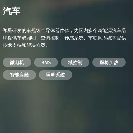
汽车
颐星研发的车规级半导体器件体，为国内多个新能源汽车品
牌提供车载照明、空调控制、传感系统、车联网系统等提供
技术支持和解决方案。
备用电源系统
能量转换系统
微电机
工业电焊机
开关电源
电脑
智能农业
手机
BMS
手机充电器
智能医疗
变频器
基站
域控制
电机驱动
智能交通
服务器电源
机顶盒
座椅加热
电池管理系统
储能逆变器
智能座舱
安防摄像头
PC电源
智能家居
照明系统