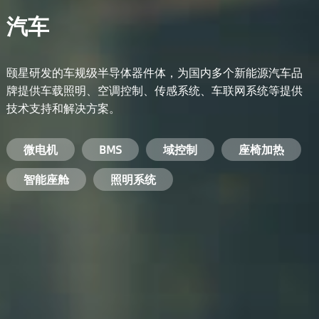
汽车
颐星研发的车规级半导体器件体，为国内多个新能源汽车品
牌提供车载照明、空调控制、传感系统、车联网系统等提供
技术支持和解决方案。
备用电源系统
能量转换系统
微电机
工业电焊机
开关电源
电脑
智能农业
手机
BMS
手机充电器
智能医疗
变频器
基站
域控制
电机驱动
智能交通
服务器电源
机顶盒
座椅加热
电池管理系统
储能逆变器
智能座舱
安防摄像头
PC电源
智能家居
照明系统