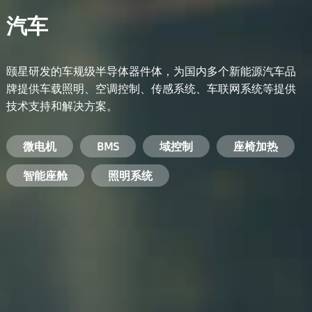
汽车
颐星研发的车规级半导体器件体，为国内多个新能源汽车品
牌提供车载照明、空调控制、传感系统、车联网系统等提供
技术支持和解决方案。
备用电源系统
能量转换系统
微电机
工业电焊机
开关电源
电脑
智能农业
手机
BMS
手机充电器
智能医疗
变频器
基站
域控制
电机驱动
智能交通
服务器电源
机顶盒
座椅加热
电池管理系统
储能逆变器
智能座舱
安防摄像头
PC电源
智能家居
照明系统