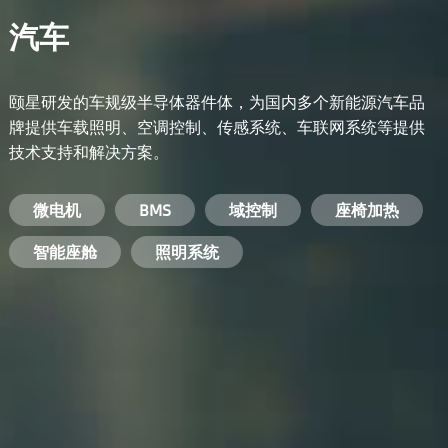
汽车
颐星研发的车规级半导体器件体，为国内多个新能源汽车品
牌提供车载照明、空调控制、传感系统、车联网系统等提供
技术支持和解决方案。
备用电源系统
能量转换系统
微电机
工业电焊机
开关电源
电脑
智能农业
手机
BMS
手机充电器
智能医疗
变频器
基站
域控制
电机驱动
智能交通
服务器电源
机顶盒
座椅加热
电池管理系统
储能逆变器
智能座舱
安防摄像头
PC电源
智能家居
照明系统