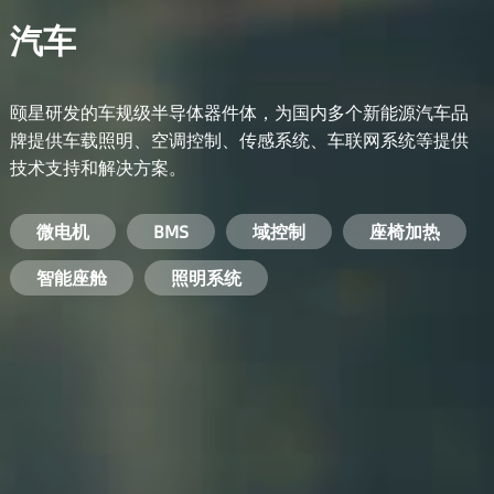
汽车
颐星研发的车规级半导体器件体，为国内多个新能源汽车品
牌提供车载照明、空调控制、传感系统、车联网系统等提供
技术支持和解决方案。
备用电源系统
能量转换系统
微电机
工业电焊机
开关电源
电脑
智能农业
手机
BMS
手机充电器
智能医疗
变频器
基站
域控制
电机驱动
智能交通
服务器电源
机顶盒
座椅加热
电池管理系统
储能逆变器
智能座舱
安防摄像头
PC电源
智能家居
照明系统