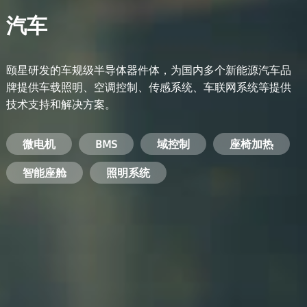
汽车
颐星研发的车规级半导体器件体，为国内多个新能源汽车品
牌提供车载照明、空调控制、传感系统、车联网系统等提供
技术支持和解决方案。
备用电源系统
能量转换系统
微电机
工业电焊机
开关电源
电脑
智能农业
手机
BMS
手机充电器
智能医疗
变频器
基站
域控制
电机驱动
智能交通
服务器电源
机顶盒
座椅加热
电池管理系统
储能逆变器
智能座舱
安防摄像头
PC电源
智能家居
照明系统