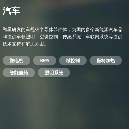
汽车
颐星研发的车规级半导体器件体，为国内多个新能源汽车品
牌提供车载照明、空调控制、传感系统、车联网系统等提供
技术支持和解决方案。
备用电源系统
能量转换系统
微电机
工业电焊机
开关电源
电脑
智能农业
手机
BMS
手机充电器
智能医疗
变频器
基站
域控制
电机驱动
智能交通
服务器电源
机顶盒
座椅加热
电池管理系统
储能逆变器
智能座舱
安防摄像头
PC电源
智能家居
照明系统