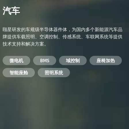
汽车
颐星研发的车规级半导体器件体，为国内多个新能源汽车品
牌提供车载照明、空调控制、传感系统、车联网系统等提供
技术支持和解决方案。
备用电源系统
能量转换系统
微电机
工业电焊机
开关电源
电脑
智能农业
手机
BMS
手机充电器
智能医疗
变频器
基站
域控制
电机驱动
智能交通
服务器电源
机顶盒
座椅加热
电池管理系统
储能逆变器
智能座舱
安防摄像头
PC电源
智能家居
照明系统