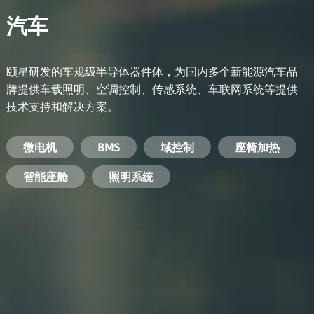
汽车
颐星研发的车规级半导体器件体，为国内多个新能源汽车品
牌提供车载照明、空调控制、传感系统、车联网系统等提供
技术支持和解决方案。
备用电源系统
能量转换系统
微电机
工业电焊机
开关电源
电脑
智能农业
手机
BMS
手机充电器
智能医疗
变频器
基站
域控制
电机驱动
智能交通
服务器电源
机顶盒
座椅加热
电池管理系统
储能逆变器
智能座舱
安防摄像头
PC电源
智能家居
照明系统