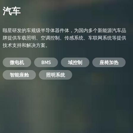
汽车
颐星研发的车规级半导体器件体，为国内多个新能源汽车品
牌提供车载照明、空调控制、传感系统、车联网系统等提供
技术支持和解决方案。
备用电源系统
能量转换系统
微电机
工业电焊机
开关电源
电脑
智能农业
手机
BMS
手机充电器
智能医疗
变频器
基站
域控制
电机驱动
智能交通
服务器电源
机顶盒
座椅加热
电池管理系统
储能逆变器
智能座舱
安防摄像头
PC电源
智能家居
照明系统