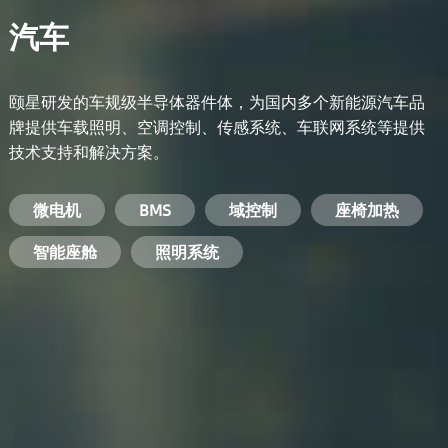
汽车
颐星研发的车规级半导体器件体，为国内多个新能源汽车品
牌提供车载照明、空调控制、传感系统、车联网系统等提供
技术支持和解决方案。
备用电源系统
能量转换系统
微电机
工业电焊机
开关电源
电脑
智能农业
手机
BMS
手机充电器
智能医疗
变频器
基站
域控制
电机驱动
智能交通
服务器电源
机顶盒
座椅加热
电池管理系统
储能逆变器
智能座舱
安防摄像头
PC电源
智能家居
照明系统