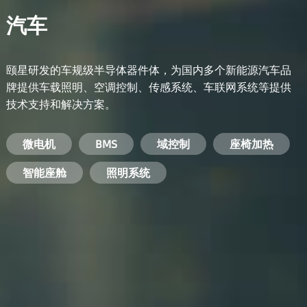
汽车
颐星研发的车规级半导体器件体，为国内多个新能源汽车品
牌提供车载照明、空调控制、传感系统、车联网系统等提供
技术支持和解决方案。
备用电源系统
能量转换系统
微电机
工业电焊机
开关电源
电脑
智能农业
手机
BMS
手机充电器
智能医疗
变频器
基站
域控制
电机驱动
智能交通
服务器电源
机顶盒
座椅加热
电池管理系统
储能逆变器
智能座舱
安防摄像头
PC电源
智能家居
照明系统