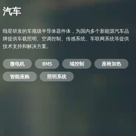
汽车
颐星研发的车规级半导体器件体，为国内多个新能源汽车品
牌提供车载照明、空调控制、传感系统、车联网系统等提供
技术支持和解决方案。
备用电源系统
能量转换系统
微电机
工业电焊机
开关电源
电脑
智能农业
手机
BMS
手机充电器
智能医疗
变频器
基站
域控制
电机驱动
智能交通
服务器电源
机顶盒
座椅加热
电池管理系统
储能逆变器
智能座舱
安防摄像头
PC电源
智能家居
照明系统