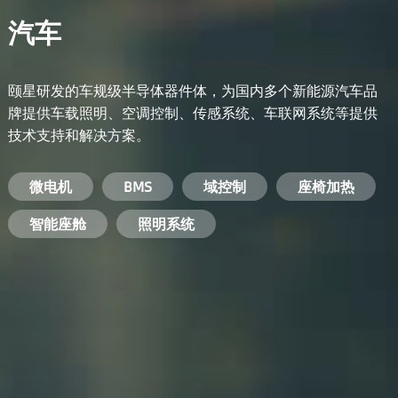
汽车
颐星研发的车规级半导体器件体，为国内多个新能源汽车品
牌提供车载照明、空调控制、传感系统、车联网系统等提供
技术支持和解决方案。
备用电源系统
能量转换系统
微电机
工业电焊机
开关电源
电脑
智能农业
手机
BMS
手机充电器
智能医疗
变频器
基站
域控制
电机驱动
智能交通
服务器电源
机顶盒
座椅加热
电池管理系统
储能逆变器
智能座舱
安防摄像头
PC电源
智能家居
照明系统