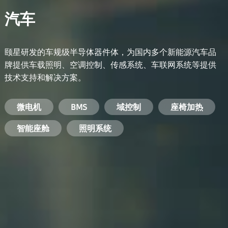
汽车
颐星研发的车规级半导体器件体，为国内多个新能源汽车品
牌提供车载照明、空调控制、传感系统、车联网系统等提供
技术支持和解决方案。
备用电源系统
能量转换系统
微电机
工业电焊机
开关电源
电脑
智能农业
手机
BMS
手机充电器
智能医疗
变频器
基站
域控制
电机驱动
智能交通
服务器电源
机顶盒
座椅加热
电池管理系统
储能逆变器
智能座舱
安防摄像头
PC电源
智能家居
照明系统