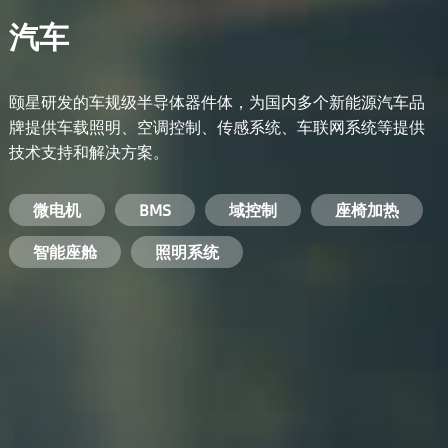
汽车
颐星研发的车规级半导体器件体，为国内多个新能源汽车品
牌提供车载照明、空调控制、传感系统、车联网系统等提供
技术支持和解决方案。
备用电源系统
能量转换系统
微电机
工业电焊机
开关电源
电脑
智能农业
手机
BMS
手机充电器
智能医疗
变频器
基站
域控制
电机驱动
智能交通
服务器电源
机顶盒
座椅加热
电池管理系统
储能逆变器
智能座舱
安防摄像头
PC电源
智能家居
照明系统