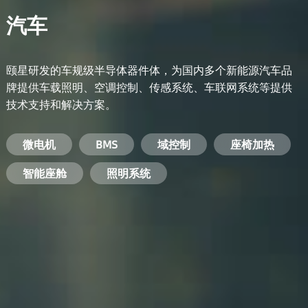
汽车
颐星研发的车规级半导体器件体，为国内多个新能源汽车品
牌提供车载照明、空调控制、传感系统、车联网系统等提供
技术支持和解决方案。
备用电源系统
能量转换系统
微电机
工业电焊机
开关电源
电脑
智能农业
手机
BMS
手机充电器
智能医疗
变频器
基站
域控制
电机驱动
智能交通
服务器电源
机顶盒
座椅加热
电池管理系统
储能逆变器
智能座舱
安防摄像头
PC电源
智能家居
照明系统