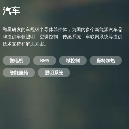
汽车
颐星研发的车规级半导体器件体，为国内多个新能源汽车品
牌提供车载照明、空调控制、传感系统、车联网系统等提供
技术支持和解决方案。
备用电源系统
能量转换系统
微电机
工业电焊机
开关电源
电脑
智能农业
手机
BMS
手机充电器
智能医疗
变频器
基站
域控制
电机驱动
智能交通
服务器电源
机顶盒
座椅加热
电池管理系统
储能逆变器
智能座舱
安防摄像头
PC电源
智能家居
照明系统