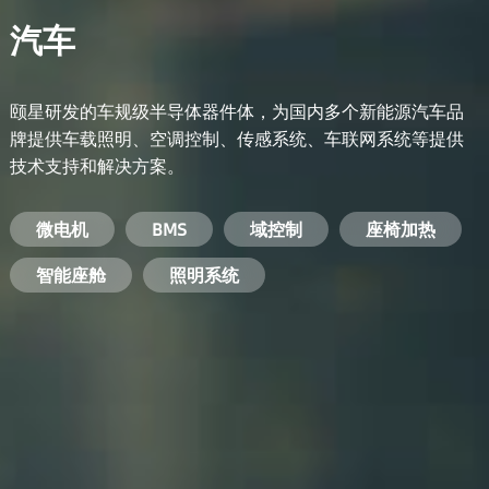
汽车
颐星研发的车规级半导体器件体，为国内多个新能源汽车品
牌提供车载照明、空调控制、传感系统、车联网系统等提供
技术支持和解决方案。
备用电源系统
能量转换系统
微电机
工业电焊机
开关电源
电脑
智能农业
手机
BMS
手机充电器
智能医疗
变频器
基站
域控制
电机驱动
智能交通
服务器电源
机顶盒
座椅加热
电池管理系统
储能逆变器
智能座舱
安防摄像头
PC电源
智能家居
照明系统