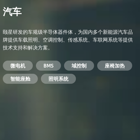
汽车
颐星研发的车规级半导体器件体，为国内多个新能源汽车品
牌提供车载照明、空调控制、传感系统、车联网系统等提供
技术支持和解决方案。
备用电源系统
能量转换系统
微电机
工业电焊机
开关电源
电脑
智能农业
手机
BMS
手机充电器
智能医疗
变频器
基站
域控制
电机驱动
智能交通
服务器电源
机顶盒
座椅加热
电池管理系统
储能逆变器
智能座舱
安防摄像头
PC电源
智能家居
照明系统