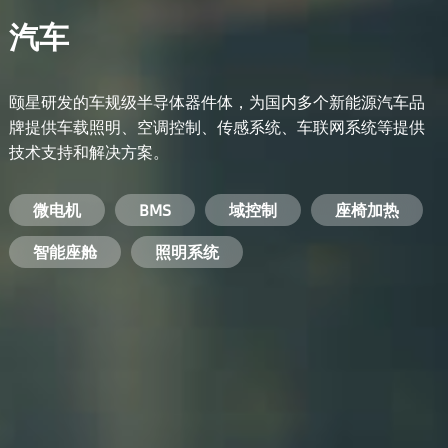
汽车
颐星研发的车规级半导体器件体，为国内多个新能源汽车品
牌提供车载照明、空调控制、传感系统、车联网系统等提供
技术支持和解决方案。
备用电源系统
能量转换系统
微电机
工业电焊机
开关电源
电脑
智能农业
手机
BMS
手机充电器
智能医疗
变频器
基站
域控制
电机驱动
智能交通
服务器电源
机顶盒
座椅加热
电池管理系统
储能逆变器
智能座舱
安防摄像头
PC电源
智能家居
照明系统