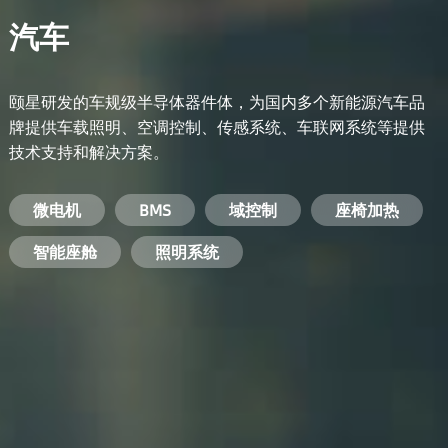
汽车
颐星研发的车规级半导体器件体，为国内多个新能源汽车品
牌提供车载照明、空调控制、传感系统、车联网系统等提供
技术支持和解决方案。
备用电源系统
能量转换系统
微电机
工业电焊机
开关电源
电脑
智能农业
手机
BMS
手机充电器
智能医疗
变频器
基站
域控制
电机驱动
智能交通
服务器电源
机顶盒
座椅加热
电池管理系统
储能逆变器
智能座舱
安防摄像头
PC电源
智能家居
照明系统