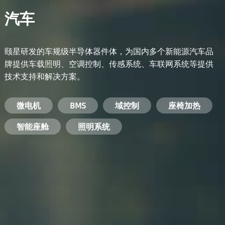
汽车
颐星研发的车规级半导体器件体，为国内多个新能源汽车品
牌提供车载照明、空调控制、传感系统、车联网系统等提供
技术支持和解决方案。
备用电源系统
能量转换系统
微电机
工业电焊机
开关电源
电脑
智能农业
手机
BMS
手机充电器
智能医疗
变频器
基站
域控制
电机驱动
智能交通
服务器电源
机顶盒
座椅加热
电池管理系统
储能逆变器
智能座舱
安防摄像头
PC电源
智能家居
照明系统