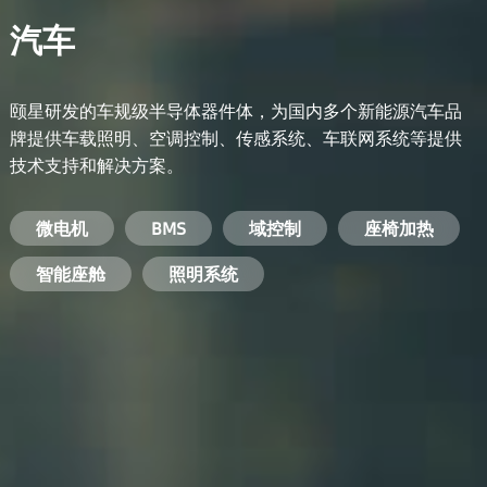
汽车
颐星研发的车规级半导体器件体，为国内多个新能源汽车品
牌提供车载照明、空调控制、传感系统、车联网系统等提供
技术支持和解决方案。
备用电源系统
能量转换系统
微电机
工业电焊机
开关电源
电脑
智能农业
手机
BMS
手机充电器
智能医疗
变频器
基站
域控制
电机驱动
智能交通
服务器电源
机顶盒
座椅加热
电池管理系统
储能逆变器
智能座舱
安防摄像头
PC电源
智能家居
照明系统