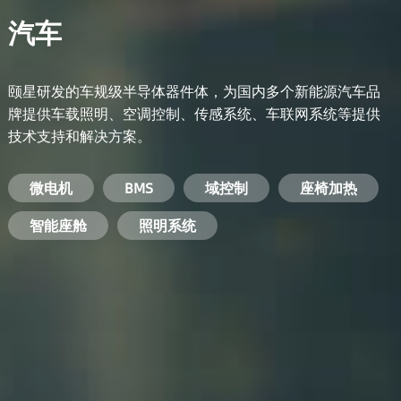
汽车
颐星研发的车规级半导体器件体，为国内多个新能源汽车品
牌提供车载照明、空调控制、传感系统、车联网系统等提供
技术支持和解决方案。
备用电源系统
能量转换系统
微电机
工业电焊机
开关电源
电脑
智能农业
手机
BMS
手机充电器
智能医疗
变频器
基站
域控制
电机驱动
智能交通
服务器电源
机顶盒
座椅加热
电池管理系统
储能逆变器
智能座舱
安防摄像头
PC电源
智能家居
照明系统