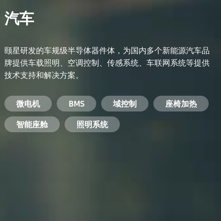
汽车
颐星研发的车规级半导体器件体，为国内多个新能源汽车品
牌提供车载照明、空调控制、传感系统、车联网系统等提供
技术支持和解决方案。
备用电源系统
能量转换系统
微电机
工业电焊机
开关电源
电脑
智能农业
手机
BMS
手机充电器
智能医疗
变频器
基站
域控制
电机驱动
智能交通
服务器电源
机顶盒
座椅加热
电池管理系统
储能逆变器
智能座舱
安防摄像头
PC电源
智能家居
照明系统