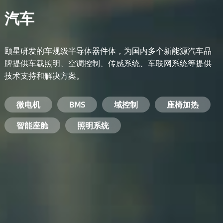
汽车
颐星研发的车规级半导体器件体，为国内多个新能源汽车品
牌提供车载照明、空调控制、传感系统、车联网系统等提供
技术支持和解决方案。
备用电源系统
能量转换系统
微电机
工业电焊机
开关电源
电脑
智能农业
手机
BMS
手机充电器
智能医疗
变频器
基站
域控制
电机驱动
智能交通
服务器电源
机顶盒
座椅加热
电池管理系统
储能逆变器
智能座舱
安防摄像头
PC电源
智能家居
照明系统