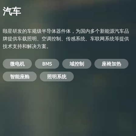
汽车
颐星研发的车规级半导体器件体，为国内多个新能源汽车品
牌提供车载照明、空调控制、传感系统、车联网系统等提供
技术支持和解决方案。
备用电源系统
能量转换系统
微电机
工业电焊机
开关电源
电脑
智能农业
手机
BMS
手机充电器
智能医疗
变频器
基站
域控制
电机驱动
智能交通
服务器电源
机顶盒
座椅加热
电池管理系统
储能逆变器
智能座舱
安防摄像头
PC电源
智能家居
照明系统