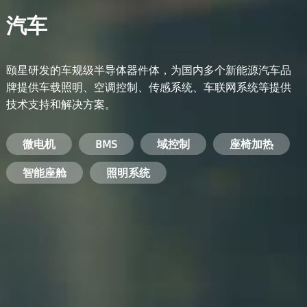
汽车
颐星研发的车规级半导体器件体，为国内多个新能源汽车品
牌提供车载照明、空调控制、传感系统、车联网系统等提供
技术支持和解决方案。
备用电源系统
能量转换系统
微电机
工业电焊机
开关电源
电脑
智能农业
手机
BMS
手机充电器
智能医疗
变频器
基站
域控制
电机驱动
智能交通
服务器电源
机顶盒
座椅加热
电池管理系统
储能逆变器
智能座舱
安防摄像头
PC电源
智能家居
照明系统