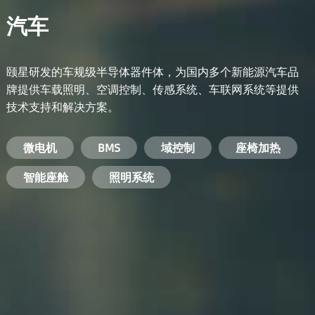
汽车
颐星研发的车规级半导体器件体，为国内多个新能源汽车品
牌提供车载照明、空调控制、传感系统、车联网系统等提供
技术支持和解决方案。
备用电源系统
能量转换系统
微电机
工业电焊机
开关电源
电脑
智能农业
手机
BMS
手机充电器
智能医疗
变频器
基站
域控制
电机驱动
智能交通
服务器电源
机顶盒
座椅加热
电池管理系统
储能逆变器
智能座舱
安防摄像头
PC电源
智能家居
照明系统