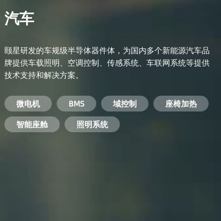
汽车
颐星研发的车规级半导体器件体，为国内多个新能源汽车品
牌提供车载照明、空调控制、传感系统、车联网系统等提供
技术支持和解决方案。
备用电源系统
能量转换系统
微电机
工业电焊机
开关电源
电脑
智能农业
手机
BMS
手机充电器
智能医疗
变频器
基站
域控制
电机驱动
智能交通
服务器电源
机顶盒
座椅加热
电池管理系统
储能逆变器
智能座舱
安防摄像头
PC电源
智能家居
照明系统