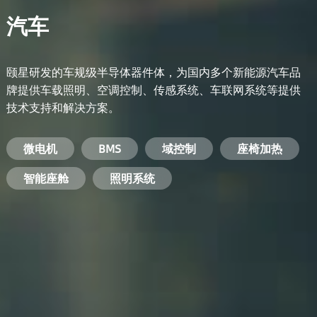
汽车
颐星研发的车规级半导体器件体，为国内多个新能源汽车品
牌提供车载照明、空调控制、传感系统、车联网系统等提供
技术支持和解决方案。
备用电源系统
能量转换系统
微电机
工业电焊机
开关电源
电脑
智能农业
手机
BMS
手机充电器
智能医疗
变频器
基站
域控制
电机驱动
智能交通
服务器电源
机顶盒
座椅加热
电池管理系统
储能逆变器
智能座舱
安防摄像头
PC电源
智能家居
照明系统