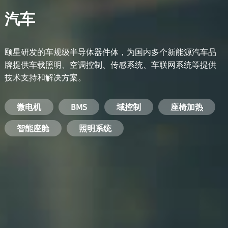
汽车
颐星研发的车规级半导体器件体，为国内多个新能源汽车品
牌提供车载照明、空调控制、传感系统、车联网系统等提供
技术支持和解决方案。
备用电源系统
能量转换系统
微电机
工业电焊机
开关电源
电脑
智能农业
手机
BMS
手机充电器
智能医疗
变频器
基站
域控制
电机驱动
智能交通
服务器电源
机顶盒
座椅加热
电池管理系统
储能逆变器
智能座舱
安防摄像头
PC电源
智能家居
照明系统