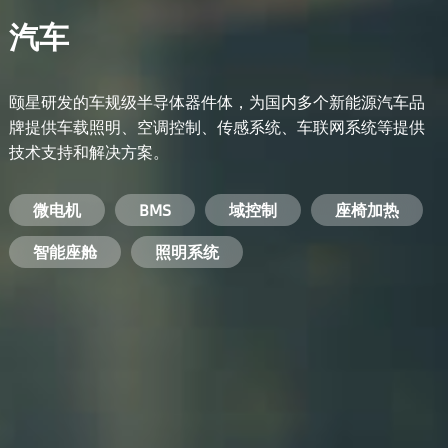
汽车
颐星研发的车规级半导体器件体，为国内多个新能源汽车品
牌提供车载照明、空调控制、传感系统、车联网系统等提供
技术支持和解决方案。
备用电源系统
能量转换系统
微电机
工业电焊机
开关电源
电脑
智能农业
手机
BMS
手机充电器
智能医疗
变频器
基站
域控制
电机驱动
智能交通
服务器电源
机顶盒
座椅加热
电池管理系统
储能逆变器
智能座舱
安防摄像头
PC电源
智能家居
照明系统